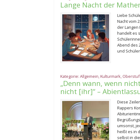
Lange Nacht der Mathe
Liebe Schüle
Nacht vom 2
der Langen 
handelt es 
Schülerinne
Abend des 2
und Schüler
Kategorie:
Allgemein
,
Kulturmark
,
Oberstuf
„Denn wann, wenn nicht
nicht [ihr]“ – Abientlas
Diese Zeile
Rappers Kon
Abiturientin
Begrüßungsa
umsonst, je
heißt es in
selbst in d