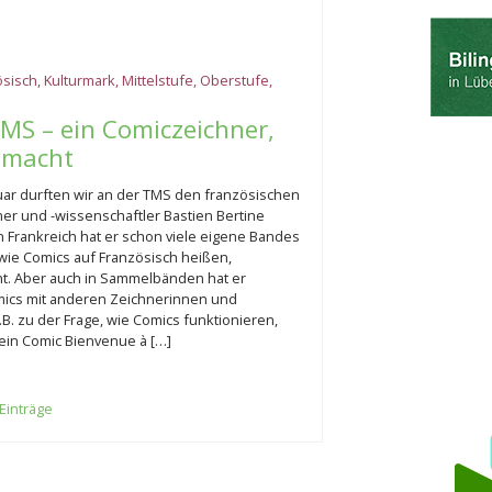
ösisch
,
Kulturmark
,
Mittelstufe
,
Oberstufe
,
TMS – ein Comiczeichner,
 macht
uar durften wir an der TMS den französischen
er und -wissenschaftler Bastien Bertine
n Frankreich hat er schon viele eigene Bandes
wie Comics auf Französisch heißen,
cht. Aber auch in Sammelbänden hat er
ics mit anderen Zeichnerinnen und
B. zu der Frage, wie Comics funktionieren,
Sein Comic Bienvenue à […]
 Einträge