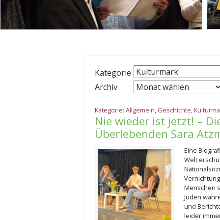
Kategorie
Archiv
Kategorie:
Allgemein
,
Geschichte
,
Kulturma
Nie wieder ist jetzt! – D
Überlebenden Sara Atz
Eine Biograf
Welt erschüt
Nationalsoz
Vernichtun
Menschen st
Juden währe
und Bericht
leider imme