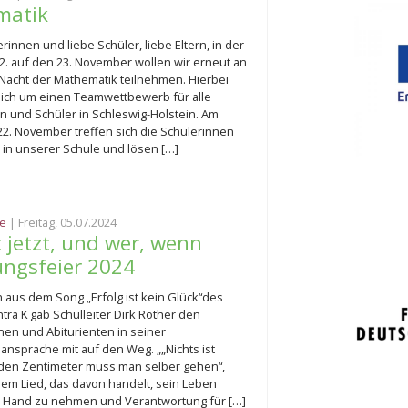
matik
rinnen und liebe Schüler, liebe Eltern, in der
2. auf den 23. November wollen wir erneut an
Nacht der Mathematik teilnehmen. Hierbei
sich um einen Teamwettbewerb für alle
n und Schüler in Schleswig-Holstein. Am
2. November treffen sich die Schülerinnen
 in unserer Schule und lösen […]
e
| Freitag, 05.07.2024
 jetzt, und wer, wenn
sungsfeier 2024
n aus dem Song „Erfolg ist kein Glück“des
tra K gab Schulleiter Dirk Rother den
nen und Abiturienten in seiner
nsprache mit auf den Weg. „„Nichts ist
den Zentimeter muss man selber gehen“,
 dem Lied, das davon handelt, sein Leben
ie Hand zu nehmen und Verantwortung für […]