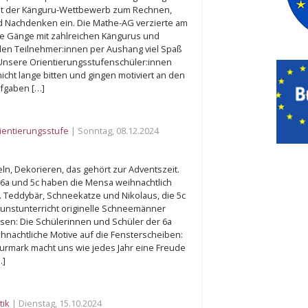
ädt der Känguru-Wettbewerb zum Rechnen,
 Nachdenken ein. Die Mathe-AG verzierte am
ie Gänge mit zahlreichen Kängurus und
len Teilnehmer:innen per Aushang viel Spaß
 Unsere Orientierungsstufenschüler:innen
nicht lange bitten und gingen motiviert an den
ufgaben […]
ientierungsstufe
| Sonntag, 08.12.2024
ln, Dekorieren, das gehört zur Adventszeit.
 6a und 5c haben die Mensa weihnachtlich
 Teddybär, Schneekatze und Nikolaus, die 5c
 Kunstunterricht originelle Schneemänner
assen: Die Schülerinnen und Schüler der 6a
hnachtliche Motive auf die Fensterscheiben:
turmark macht uns wie jedes Jahr eine Freude
…]
ik
| Dienstag, 15.10.2024