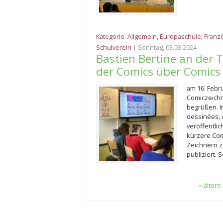
Kategorie:
Allgemein
,
Europaschule
,
Franz
Schulverein
| Sonntag, 03.03.2024
Bastien Bertine an der 
der Comics über Comics
am 16. Febr
Comiczeichn
begrüßen. I
dessinées, 
veröffentli
kürzere Com
Zeichnern z.
publiziert. 
« ältere