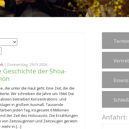
Termin
Vertre
rk
| Donnerstag, 29.01.2026
ie Geschichte der Shoa-
mon
Essens
ie, die unter die Haut geht. Eine Zeit, die die
terte. Wir schreiben die Jahre um 1944. Die
ialisten betrieben Konzentrations- und
Schlie
gslager in großem Ausmaß. Tausende
arben jeden Tag, insgesamt 6 Millionen
Anfahrt:
nd der Zeit des Holocausts. Die Erzählungen
e von Zeitzeuginnen und Zeitzeugen geraten
r mehr in […]