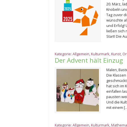
20. März, l
Knobeln und
Tag zuvor d
wünschte al
und Erfolg!
ließen sich 
Start! Die A
Kategorie:
Allgemein
,
Kulturmark
,
Kunst
,
Or
Der Advent hält Einzug
Malen, Baste
Die Klassen
geschmückt.
hat sich im
einfallen l
pausten wei
Und die Kul
mit einem [
Kategorie:
Allgemein
,
Kulturmark
,
Mathemat