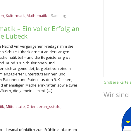
ten
,
Kulturmark
,
Mathematik
| Samstag,
tik – Ein voller Erfolg an
e Lübeck
e Nacht! Am vergangenen Freitag nahm die
n-Schule Lübeck erneut an der Langen
athematik teil – und die Begeisterung war
nd. Rund 120 Schülerinnen und
ten sich angemeldet, begleitet von einem
m engagierter Unterstützerinnen und
r: Patinnen und Paten aus den 9. Klassen,
Größere Karte 
nd ehemaligen Mathelehrkräften sowie zwei
 Vätern, die gemeinsam mit […]
Wir sind
ik
,
Mittelstufe
,
Orientierungsstufe
,
ahr, diesmal pünktlich zum Frühlinganfang am