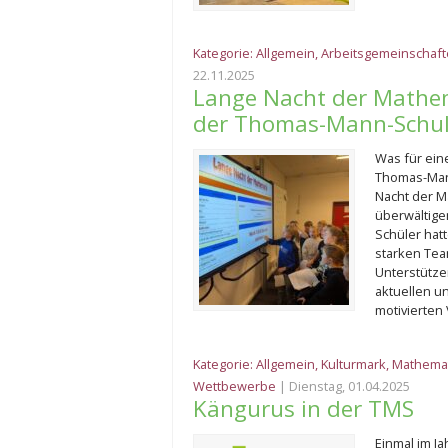
Kategorie:
Allgemein
,
Arbeitsgemeinschaf
22.11.2025
Lange Nacht der Mathema
der Thomas-Mann-Schul
Was für ein
Thomas-Man
Nacht der M
überwältige
Schüler hat
starken Tea
Unterstütze
aktuellen u
motivierten
Kategorie:
Allgemein
,
Kulturmark
,
Mathemat
Wettbewerbe
| Dienstag, 01.04.2025
Kängurus in der TMS
Einmal im J