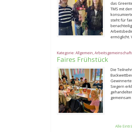
das Greente
TMS mit den
konsumierte
steht für fa
benachteili
Arbeitsbedi
ermöglicht.
Kategorie:
Allgemein
,
Arbeitsgemeinschaf
Faires Frühstück
Die Teilneh
Backwettbe
Gewinnertea
Siegern erkl
gehandelten
gemeinsam g
Alle Eint