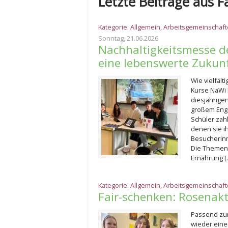
Letzte Beiträge aus F
Kategorie:
Allgemein
,
Arbeitsgemeinschaf
Sonntag, 21.06.2026
Nachhaltigkeitsmesse d
eine lebenswerte Zukun
Wie vielfält
Kurse NaWi 
diesjährige
großem Eng
Schüler zahl
denen sie i
Besucherin
Die Themen 
Ernährung [
Kategorie:
Allgemein
,
Arbeitsgemeinschaf
Fair-schenken: Rosenak
Passend zum
wieder eine