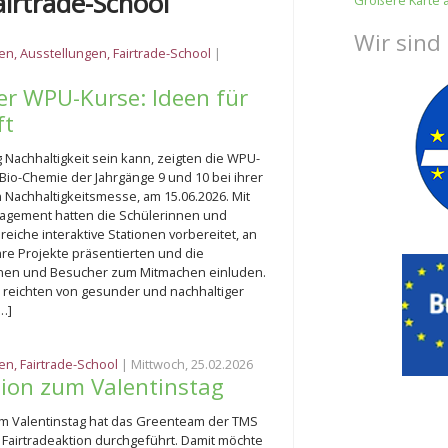
airtrade-School
Größere Karte 
Wir sind
ten
,
Ausstellungen
,
Fairtrade-School
|
er WPU-Kurse: Ideen für
ft
ig Nachhaltigkeit sein kann, zeigten die WPU-
Bio-Chemie der Jahrgänge 9 und 10 bei ihrer
n Nachhaltigkeitsmesse, am 15.06.2026. Mit
agement hatten die Schülerinnen und
reiche interaktive Stationen vorbereitet, an
hre Projekte präsentierten und die
nen und Besucher zum Mitmachen einluden.
reichten von gesunder und nachhaltiger
…]
ten
,
Fairtrade-School
| Mittwoch, 25.02.2026
tion zum Valentinstag
 Valentinstag hat das Greenteam der TMS
 Fairtradeaktion durchgeführt. Damit möchte