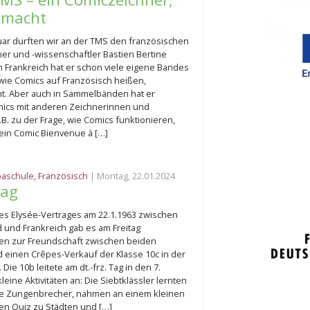
 macht
uar durften wir an der TMS den französischen
er und -wissenschaftler Bastien Bertine
n Frankreich hat er schon viele eigene Bandes
wie Comics auf Französisch heißen,
cht. Aber auch in Sammelbänden hat er
ics mit anderen Zeichnerinnen und
B. zu der Frage, wie Comics funktionieren,
Sein Comic Bienvenue à […]
paschule
,
Französisch
| Montag, 22.01.2024
Tag
des Elysée-Vertrages am 22.1.1963 zwischen
 und Frankreich gab es am Freitag
en zur Freundschaft zwischen beiden
 einen Crêpes-Verkauf der Klasse 10c in der
 Die 10b leitete am dt.-frz. Tag in den 7.
kleine Aktivitäten an: Die Siebtklässler lernten
he Zungenbrecher, nahmen an einem kleinen
en Quiz zu Städten und […]