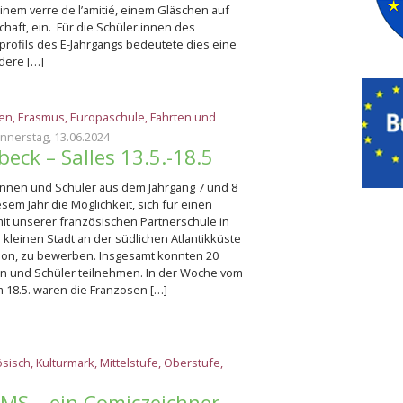
inem verre de l’amitié, einem Gläschen auf
haft, ein. Für die Schüler:innen des
profils des E-Jahrgangs bedeutete dies eine
dere […]
ten
,
Erasmus
,
Europaschule
,
Fahrten und
nnerstag, 13.06.2024
eck – Salles 13.5.-18.5
innen und Schüler aus dem Jahrgang 7 und 8
esem Jahr die Möglichkeit, sich für einen
it unserer französischen Partnerschule in
r kleinen Stadt an der südlichen Atlantikküste
on, zu bewerben. Insgesamt konnten 20
n und Schüler teilnehmen. In der Woche vom
m 18.5. waren die Franzosen […]
ösisch
,
Kulturmark
,
Mittelstufe
,
Oberstufe
,
TMS – ein Comiczeichner,