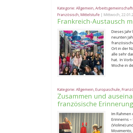
Kategorie:
Allgemein
,
Arbeitsgemeinschaf
Französisch
,
Mittelstufe
| Mittwoch, 22.01.
Frankreich-Austausch mi
Dieses Jahr
neunten Jah
französisch
Ort in der 
alle sehr d
hat. In Vor
Woche in de
Kategorie:
Allgemein
,
Europaschule
,
Franz
Zusammen und auseinan
französische Erinnerun
Im Rahmen d
Erinnerns – 
(Violine) un
Movimento, 