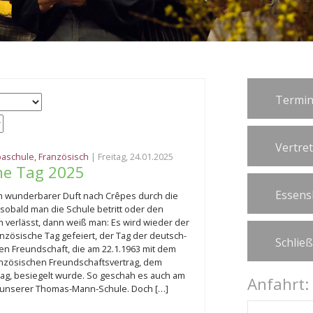
Termin
Vertre
paschule
,
Französisch
| Freitag, 24.01.2025
he Tag 2025
Essens
 wunderbarer Duft nach Crêpes durch die
 sobald man die Schule betritt oder den
 verlässt, dann weiß man: Es wird wieder der
nzösische Tag gefeiert, der Tag der deutsch-
Schlie
en Freundschaft, die am 22.1.1963 mit dem
nzösischen Freundschaftsvertrag, dem
rag, besiegelt wurde. So geschah es auch am
Anfahrt:
n unserer Thomas-Mann-Schule. Doch […]