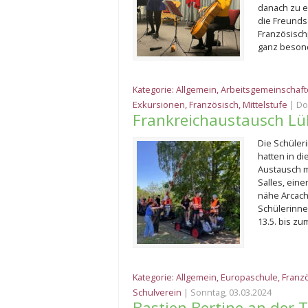
danach zu e
die Freundsc
Französisch
ganz beson
Kategorie:
Allgemein
,
Arbeitsgemeinschaf
Exkursionen
,
Französisch
,
Mittelstufe
| Do
Frankreichaustausch Lüb
Die Schüler
hatten in di
Austausch m
Salles, eine
nähe Arcach
Schülerinne
13.5. bis zu
Kategorie:
Allgemein
,
Europaschule
,
Franz
Schulverein
| Sonntag, 03.03.2024
Bastien Bertine an der 