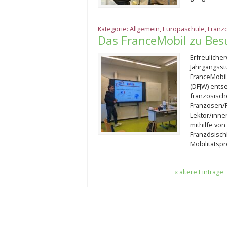
Kategorie:
Allgemein
,
Europaschule
,
Franz
Das FranceMobil zu Bes
Erfreulicher
Jahrgangsst
FranceMobil
(DFJW) ents
französisch
Franzosen/F
Lektor/inne
mithilfe vo
Französisch
Mobilitätsp
« ältere Einträge