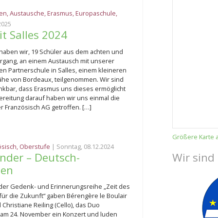
ten
,
Austausche
,
Erasmus
,
Europaschule
,
2025
t Salles 2024
 haben wir, 19 Schüler aus dem achten und
rgang, an einem Austausch mit unserer
en Partnerschule in Salles, einem kleineren
Nähe von Bordeaux, teilgenommen. Wir sind
ankbar, dass Erasmus uns dieses ermöglicht
bereitung darauf haben wir uns einmal die
r Französisch AG getroffen. […]
Größere Karte 
ösisch
,
Oberstufe
| Sonntag, 08.12.2024
der – Deutsch-
Wir sind
gen
er Gedenk- und Erinnerungsreihe „Zeit des
für die Zukunft“ gaben Bérengère le Boulair
d Christiane Reiling (Cello), das Duo
am 24. November ein Konzert und luden