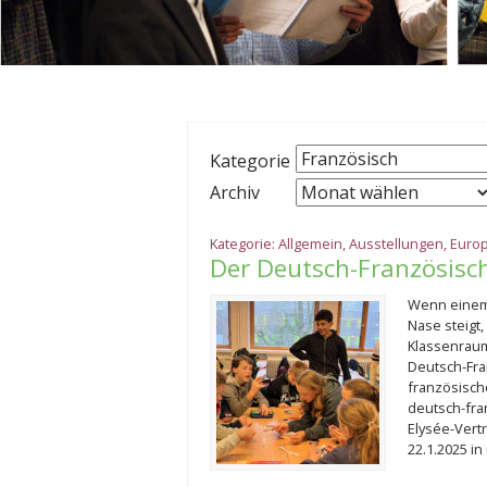
Kategorie
Archiv
Kategorie:
Allgemein
,
Ausstellungen
,
Euro
Der Deutsch-Französisc
Wenn einem
Nase steigt,
Klassenraum
Deutsch-Fra
französisch
deutsch-fra
Elysée-Vert
22.1.2025 i