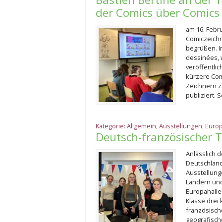
der Comics über Comics
am 16. Febr
Comiczeichn
begrüßen. I
dessinées, 
veröffentli
kürzere Com
Zeichnern z.
publiziert. 
Kategorie:
Allgemein
,
Ausstellungen
,
Euro
Deutsch-französischer 
Anlässlich 
Deutschland
Ausstellung
Ländern und
Europahalle.
Klasse drei 
französisc
geografisch