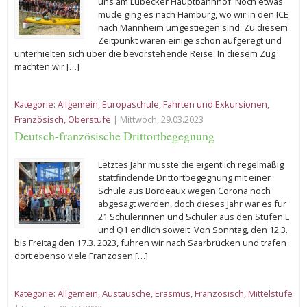
uns am Lübecker Hauptbahnhof. Noch etwas
müde ging es nach Hamburg, wo wir in den ICE
nach Mannheim umgestiegen sind. Zu diesem
Zeitpunkt waren einige schon aufgeregt und
unterhielten sich über die bevorstehende Reise. In diesem Zug
machten wir […]
Kategorie:
Allgemein
,
Europaschule
,
Fahrten und Exkursionen
,
Französisch
,
Oberstufe
| Mittwoch, 29.03.2023
Deutsch-französische Drittortbegegnung
Letztes Jahr musste die eigentlich regelmäßig
stattfindende Drittortbegegnung mit einer
Schule aus Bordeaux wegen Corona noch
abgesagt werden, doch dieses Jahr war es für
21 Schülerinnen und Schüler aus den Stufen E
und Q1 endlich soweit. Von Sonntag, den 12.3.
bis Freitag den 17.3. 2023, fuhren wir nach Saarbrücken und trafen
dort ebenso viele Franzosen […]
Kategorie:
Allgemein
,
Austausche
,
Erasmus
,
Französisch
,
Mittelstufe