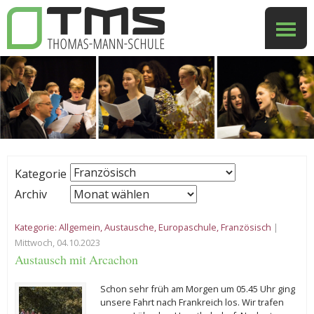
Kategorie
Archiv
Kategorie:
Allgemein
,
Austausche
,
Europaschule
,
Französisch
|
Mittwoch, 04.10.2023
Austausch mit Arcachon
Schon sehr früh am Morgen um 05.45 Uhr ging
unsere Fahrt nach Frankreich los. Wir trafen