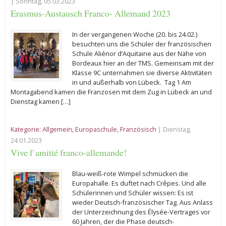
| Sonntag, 05.03.2023
Erasmus-Austausch Franco- Allemand 2023
In der vergangenen Woche (20. bis 24.02.)
besuchten uns die Schüler der französischen
Schule Aliénor d’Aquitaine aus der Nähe von
Bordeaux hier an der TMS. Gemeinsam mit der
Klasse 9C unternahmen sie diverse Aktivitäten
in und außerhalb von Lübeck. Tag 1 Am
Montagabend kamen die Franzosen mit dem Zug in Lübeck an und
Dienstag kamen […]
Kategorie:
Allgemein
,
Europaschule
,
Französisch
| Dienstag,
24.01.2023
Vive l`amitié franco-allemande!
Blau-weiß-rote Wimpel schmücken die
Europahalle. Es duftet nach Crêpes. Und alle
Schülerinnen und Schüler wissen: Es ist
wieder Deutsch-französischer Tag. Aus Anlass
der Unterzeichnung des Élysée-Vertrages vor
60 Jahren, der die Phase deutsch-