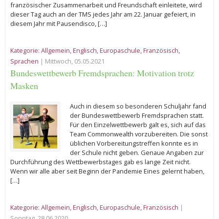
französischer Zusammenarbeit und Freundschaft einleitete, wird
dieser Tag auch an der TMS jedes Jahr am 22. Januar gefeiert, in
diesem Jahr mit Pausendisco, […]
Kategorie:
Allgemein
,
Englisch
,
Europaschule
,
Französisch
,
Sprachen
| Mittwoch, 05.05.2021
Bundeswettbewerb Fremdsprachen: Motivation trotz
Masken
Auch in diesem so besonderen Schuljahr fand
der Bundeswettbewerb Fremdsprachen statt.
Für den Einzelwettbewerb galt es, sich auf das
Team Commonwealth vorzubereiten. Die sonst
üblichen Vorbereitungstreffen konnte es in
der Schule nicht geben. Genaue Angaben zur
Durchführung des Wettbewerbstages gab es lange Zeit nicht.
Wenn wir alle aber seit Beginn der Pandemie Eines gelernt haben,
[…]
Kategorie:
Allgemein
,
Englisch
,
Europaschule
,
Französisch
|
Sonntag, 28.06.2020