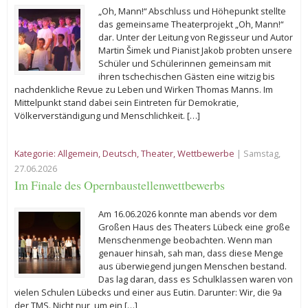
„Oh, Mann!“ Abschluss und Höhepunkt stellte
das gemeinsame Theaterprojekt „Oh, Mann!“
dar. Unter der Leitung von Regisseur und Autor
Martin Šimek und Pianist Jakob probten unsere
Schüler und Schülerinnen gemeinsam mit
ihren tschechischen Gästen eine witzig bis
nachdenkliche Revue zu Leben und Wirken Thomas Manns. Im
Mittelpunkt stand dabei sein Eintreten für Demokratie,
Völkerverständigung und Menschlichkeit. […]
Kategorie:
Allgemein
,
Deutsch
,
Theater
,
Wettbewerbe
| Samstag,
27.06.2026
Im Finale des Opernbaustellenwettbewerbs
Am 16.06.2026 konnte man abends vor dem
Großen Haus des Theaters Lübeck eine große
Menschenmenge beobachten. Wenn man
genauer hinsah, sah man, dass diese Menge
aus überwiegend jungen Menschen bestand.
Das lag daran, dass es Schulklassen waren von
vielen Schulen Lübecks und einer aus Eutin. Darunter: Wir, die 9a
der TMS. Nicht nur, um ein […]