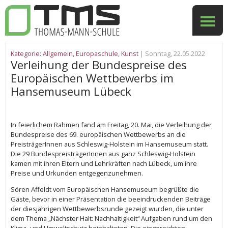
Kategorie:
Allgemein
,
Europaschule
,
Kunst
| Sonntag, 22.05.2022
Verleihung der Bundespreise des
Europäischen Wettbewerbs im
Hansemuseum Lübeck
In feierlichem Rahmen fand am Freitag, 20. Mai, die Verleihung der
Bundespreise des 69. europäischen Wettbewerbs an die
PreisträgerInnen aus Schleswig-Holstein im Hansemuseum statt.
Die 29 BundespreisträgerInnen aus ganz Schleswig-Holstein
kamen mit ihren Eltern und Lehrkräften nach Lübeck, um ihre
Preise und Urkunden entgegenzunehmen.
Sören Affeldt vom Europäischen Hansemuseum begrüßte die
Gäste, bevor in einer Präsentation die beeindruckenden Beiträge
der diesjährigen Wettbewerbsrunde gezeigt wurden, die unter
dem Thema „Nächster Halt: Nachhaltigkeit“ Aufgaben rund um den
Klima- und Umweltschutz beinhalteten. Die eingereichten