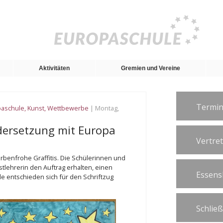
Aktivitäten
Gremien und Vereine
Termin
paschule
,
Kunst
,
Wettbewerbe
| Montag,
dersetzung mit Europa
Vertre
benfrohe Graffitis. Die Schülerinnen und
stlehrerin den Auftrag erhalten, einen
Essens
iele entschieden sich für den Schriftzug
Schlie