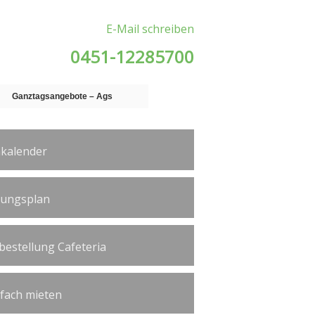
E-Mail schreiben
0451-12285700
Ganztagsangebote – Ags
kalender
tungsplan
bestellung Cafeteria
ßfach mieten