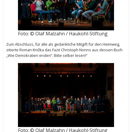
Foto: © Olaf Malzahn / Haukohl-Stiftung
Zum Abschluss, für alle als gedankliche Mitgift für den Heimweg,
zitierte Roman Knižka das Fazit Christoph Nonns aus dessen Buch
„Wie Demokratien enden“. Bitte selber lesen!“
Foto: © Olaf Malzahn / Haukohl-Stiftung