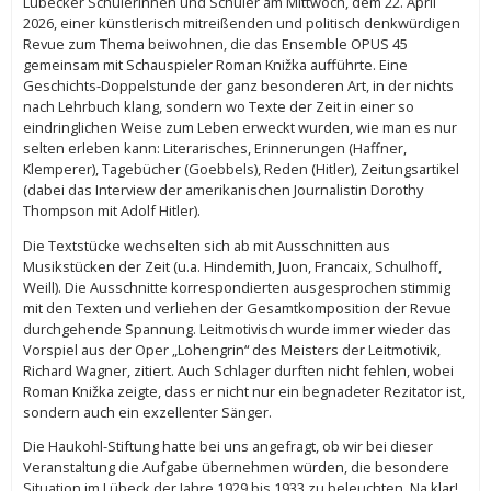
Lübecker Schülerinnen und Schüler am Mittwoch, dem 22. April
2026, einer künstlerisch mitreißenden und politisch denkwürdigen
Revue zum Thema beiwohnen, die das Ensemble OPUS 45
gemeinsam mit Schauspieler Roman Knižka aufführte. Eine
Geschichts-Doppelstunde der ganz besonderen Art, in der nichts
nach Lehrbuch klang, sondern wo Texte der Zeit in einer so
eindringlichen Weise zum Leben erweckt wurden, wie man es nur
selten erleben kann: Literarisches, Erinnerungen (Haffner,
Klemperer), Tagebücher (Goebbels), Reden (Hitler), Zeitungsartikel
(dabei das Interview der amerikanischen Journalistin Dorothy
Thompson mit Adolf Hitler).
Die Textstücke wechselten sich ab mit Ausschnitten aus
Musikstücken der Zeit (u.a. Hindemith, Juon, Francaix, Schulhoff,
Weill). Die Ausschnitte korrespondierten ausgesprochen stimmig
mit den Texten und verliehen der Gesamtkomposition der Revue
durchgehende Spannung. Leitmotivisch wurde immer wieder das
Vorspiel aus der Oper „Lohengrin“ des Meisters der Leitmotivik,
Richard Wagner, zitiert. Auch Schlager durften nicht fehlen, wobei
Roman Knižka zeigte, dass er nicht nur ein begnadeter Rezitator ist,
sondern auch ein exzellenter Sänger.
Die Haukohl-Stiftung hatte bei uns angefragt, ob wir bei dieser
Veranstaltung die Aufgabe übernehmen würden, die besondere
Situation im Lübeck der Jahre 1929 bis 1933 zu beleuchten. Na klar!