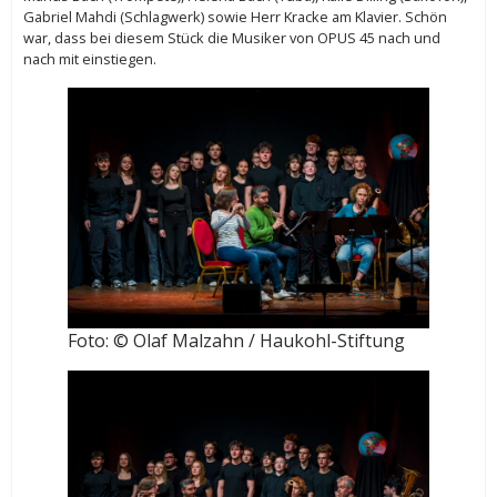
Gabriel Mahdi (Schlagwerk) sowie Herr Kracke am Klavier. Schön
war, dass bei diesem Stück die Musiker von OPUS 45 nach und
nach mit einstiegen.
Foto: © Olaf Malzahn / Haukohl-Stiftung