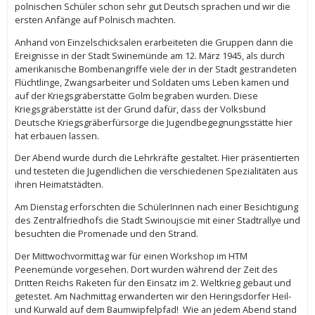
polnischen Schüler schon sehr gut Deutsch sprachen und wir die
ersten Anfänge auf Polnisch machten.
Anhand von Einzelschicksalen erarbeiteten die Gruppen dann die
Ereignisse in der Stadt Swinemünde am 12. März 1945, als durch
amerikanische Bombenangriffe viele der in der Stadt gestrandeten
Flüchtlinge, Zwangsarbeiter und Soldaten ums Leben kamen und
auf der Kriegsgräberstätte Golm begraben wurden. Diese
Kriegsgräberstätte ist der Grund dafür, dass der Volksbund
Deutsche Kriegsgräberfürsorge die Jugendbegegnungsstätte hier
hat erbauen lassen.
Der Abend wurde durch die Lehrkräfte gestaltet. Hier präsentierten
und testeten die Jugendlichen die verschiedenen Spezialitäten aus
ihren Heimatstädten.
Am Dienstag erforschten die SchülerInnen nach einer Besichtigung
des Zentralfriedhofs die Stadt Swinoujscie mit einer Stadtrallye und
besuchten die Promenade und den Strand.
Der Mittwochvormittag war für einen Workshop im HTM
Peenemünde vorgesehen. Dort wurden während der Zeit des
Dritten Reichs Raketen für den Einsatz im 2. Weltkrieg gebaut und
getestet. Am Nachmittag erwanderten wir den Heringsdorfer Heil-
und Kurwald auf dem Baumwipfelpfad! Wie an jedem Abend stand