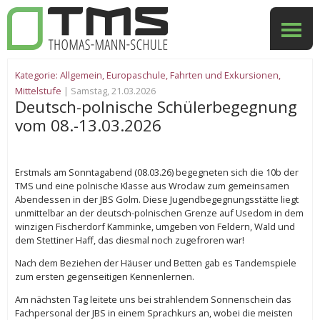
Kategorie:
Allgemein
,
Europaschule
,
Fahrten und Exkursionen
,
Mittelstufe
| Samstag, 21.03.2026
Deutsch-polnische Schülerbegegnung
vom 08.-13.03.2026
Erstmals am Sonntagabend (08.03.26) begegneten sich die 10b der
TMS und eine polnische Klasse aus Wroclaw zum gemeinsamen
Abendessen in der JBS Golm. Diese Jugendbegegnungsstätte liegt
unmittelbar an der deutsch-polnischen Grenze auf Usedom in dem
winzigen Fischerdorf Kamminke, umgeben von Feldern, Wald und
dem Stettiner Haff, das diesmal noch zugefroren war!
Nach dem Beziehen der Häuser und Betten gab es Tandemspiele
zum ersten gegenseitigen Kennenlernen.
Am nächsten Tag leitete uns bei strahlendem Sonnenschein das
Fachpersonal der JBS in einem Sprachkurs an, wobei die meisten