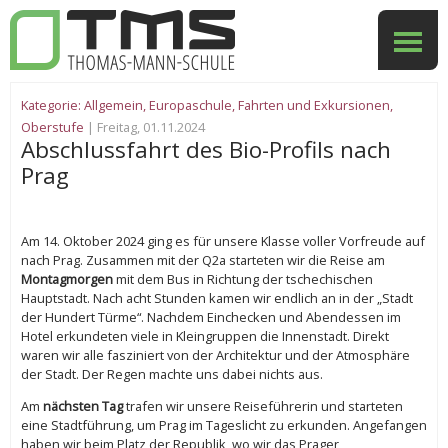
Kategorie:
Allgemein
,
Europaschule
,
Fahrten und Exkursionen
,
Oberstufe
| Freitag, 01.11.2024
Abschlussfahrt des Bio-Profils nach
Prag
Am 14. Oktober 2024 ging es für unsere Klasse voller Vorfreude auf
nach Prag. Zusammen mit der Q2a starteten wir die Reise am
Montagmorgen
mit dem Bus in Richtung der tschechischen
Hauptstadt. Nach acht Stunden kamen wir endlich an in der „Stadt
der Hundert Türme“. Nachdem Einchecken und Abendessen im
Hotel erkundeten viele in Kleingruppen die Innenstadt. Direkt
waren wir alle fasziniert von der Architektur und der Atmosphäre
der Stadt. Der Regen machte uns dabei nichts aus.
Am
nächsten Tag
trafen wir unsere Reiseführerin und starteten
eine Stadtführung, um Prag im Tageslicht zu erkunden. Angefangen
haben wir beim Platz der Republik, wo wir das Prager