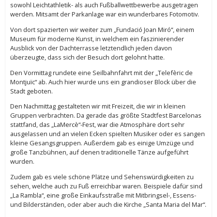
sowohl Leichtathletik- als auch Fußballwettbewerbe ausgetragen
werden. Mitsamt der Parkanlage war ein wunderbares Fotomotiv.
Von dort spazierten wir weiter zum „Fundació Joan Miró“, einem
Museum für moderne Kunst, in welchem ein faszinierender
Ausblick von der Dachterrasse letztendlich jeden davon
überzeugte, dass sich der Besuch dort gelohnt hatte.
Den Vormittag rundete eine Seilbahnfahrt mit der „Telefèric de
Montjuïc“ ab. Auch hier wurde uns ein grandioser Block über die
Stadt geboten.
Den Nachmittag gestalteten wir mit Freizeit, die wir in kleinen
Gruppen verbrachten. Da gerade das größte Stadtfest Barcelonas
stattfand, das „LaMercè“-Fest, war die Atmosphäre dort sehr
ausgelassen und an vielen Ecken spielten Musiker oder es sangen
kleine Gesangsgruppen. Außerdem gab es einige Umzüge und
große Tanzbühnen, auf denen traditionelle Tänze aufgeführt
wurden.
Zudem gab es viele schöne Plätze und Sehenswürdigkeiten zu
sehen, welche auch zu Fuß erreichbar waren. Beispiele dafür sind
„La Rambla“, eine große Einkaufsstraße mit Mitbringsel-, Essens-
und Bilderständen, oder aber auch die Kirche „Santa Maria del Mar“.