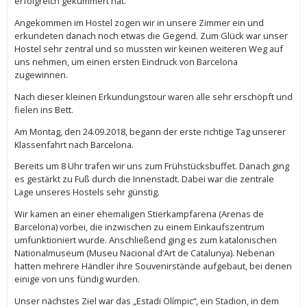
erfolgreich gekümmert hat.
Angekommen im Hostel zogen wir in unsere Zimmer ein und
erkundeten danach noch etwas die Gegend. Zum Glück war unser
Hostel sehr zentral und so mussten wir keinen weiteren Weg auf
uns nehmen, um einen ersten Eindruck von Barcelona
zugewinnen.
Nach dieser kleinen Erkundungstour waren alle sehr erschöpft und
fielen ins Bett.
Am Montag, den 24.09.2018, begann der erste richtige Tag unserer
Klassenfahrt nach Barcelona.
Bereits um 8 Uhr trafen wir uns zum Frühstücksbuffet. Danach ging
es gestärkt zu Fuß durch die Innenstadt. Dabei war die zentrale
Lage unseres Hostels sehr günstig.
Wir kamen an einer ehemaligen Stierkampfarena (Arenas de
Barcelona) vorbei, die inzwischen zu einem Einkaufszentrum
umfunktioniert wurde. Anschließend ging es zum katalonischen
Nationalmuseum (Museu Nacional d’Art de Catalunya). Nebenan
hatten mehrere Händler ihre Souvenirstände aufgebaut, bei denen
einige von uns fündig wurden.
Unser nächstes Ziel war das „Estadi Olímpic“, ein Stadion, in dem