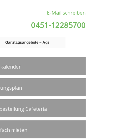
E-Mail schreiben
0451-12285700
Ganztagsangebote – Ags
kalender
tungsplan
bestellung Cafeteria
ßfach mieten