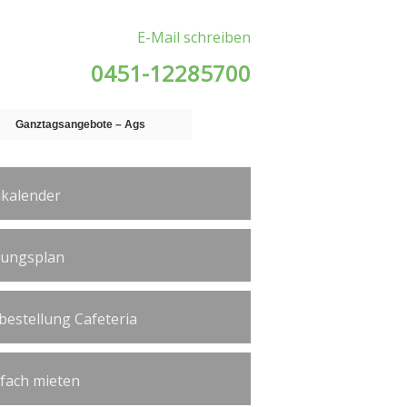
E-Mail schreiben
0451-12285700
Ganztagsangebote – Ags
kalender
tungsplan
bestellung Cafeteria
ßfach mieten