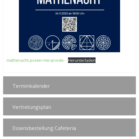
mathenacht-poster-mit-qrcode-
Herunterladen
Terminkalender
Vertretungsplan
Essensbestellung Cafeteria