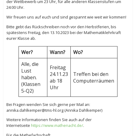
der Wettbewerb um 23 Uhr, für alle anderen Klassenstufen um
24:00 Uhr.
Wir freuen uns auf euch und sind gespannt wie weit wir kommen!
Bitte gebt das Rückschreiben noch vor den Herbstferien, bis
spätestens Freitag, den 13.10.2023 bei der Mathematiklehrkraft
eurer Klasse ab.
Wer?
Wann?
Wo?
Alle, die
Freitag
Lust
24.11.23
Treffen bei den
haben.
ab 18
Computerräumen
(Klassen
Uhr
5-Q2)
Bei Fragen wenden Sie sich gerne per Mail an:
annika.dahlkemper@tms-hl.org (Annika Dahlkemper)
Weitere Informationen finden Sie auch auf der
Internetseite
https://www.mathenacht.de/
.
Für die Mathefachschaft