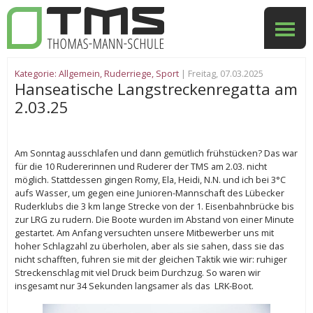
Kategorie:
Allgemein
,
Ruderriege
,
Sport
| Freitag, 07.03.2025
Hanseatische Langstreckenregatta am
2.03.25
Am Sonntag ausschlafen und dann gemütlich frühstücken? Das war
für die 10 Rudererinnen und Ruderer der TMS am 2.03. nicht
möglich. Stattdessen gingen Romy, Ela, Heidi, N.N. und ich bei 3°C
aufs Wasser, um gegen eine Junioren-Mannschaft des Lübecker
Ruderklubs die 3 km lange Strecke von der 1. Eisenbahnbrücke bis
zur LRG zu rudern. Die Boote wurden im Abstand von einer Minute
gestartet. Am Anfang versuchten unsere Mitbewerber uns mit
hoher Schlagzahl zu überholen, aber als sie sahen, dass sie das
nicht schafften, fuhren sie mit der gleichen Taktik wie wir: ruhiger
Streckenschlag mit viel Druck beim Durchzug. So waren wir
insgesamt nur 34 Sekunden langsamer als das LRK-Boot.