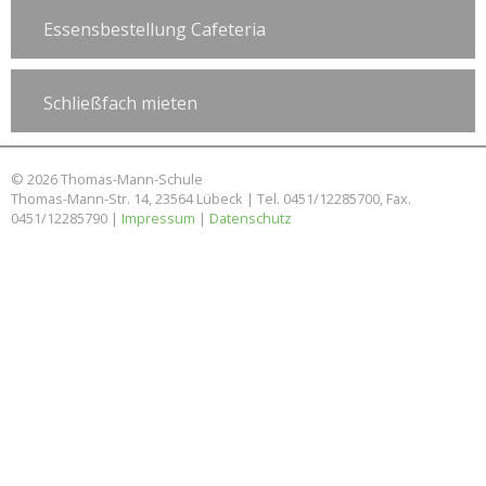
Essensbestellung Cafeteria
Schließfach mieten
© 2026 Thomas-Mann-Schule
Thomas-Mann-Str. 14, 23564 Lübeck | Tel. 0451/12285700, Fax.
0451/12285790 |
Impressum
|
Datenschutz