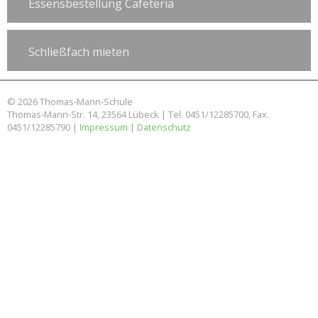
Essensbestellung Cafeteria
Schließfach mieten
© 2026 Thomas-Mann-Schule
Thomas-Mann-Str. 14, 23564 Lübeck | Tel. 0451/12285700, Fax.
0451/12285790 |
Impressum
|
Datenschutz