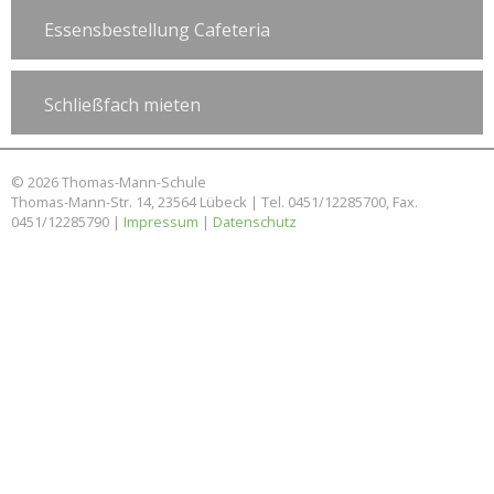
Essensbestellung Cafeteria
Schließfach mieten
© 2026 Thomas-Mann-Schule
Thomas-Mann-Str. 14, 23564 Lübeck | Tel. 0451/12285700, Fax.
0451/12285790 |
Impressum
|
Datenschutz