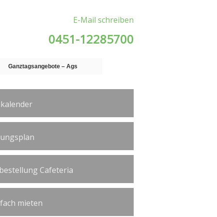
E-Mail schreiben
0451-12285700
Ganztagsangebote – Ags
kalender
tungsplan
bestellung Cafeteria
ßfach mieten