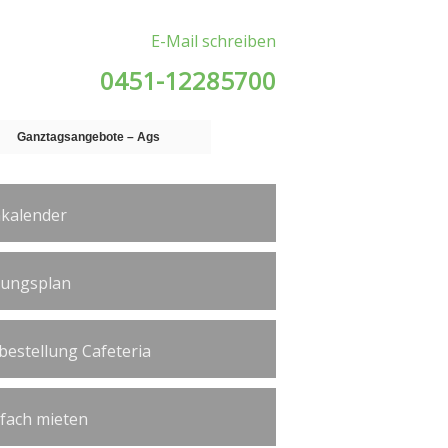
E-Mail schreiben
0451-12285700
Ganztagsangebote – Ags
kalender
tungsplan
bestellung Cafeteria
ßfach mieten