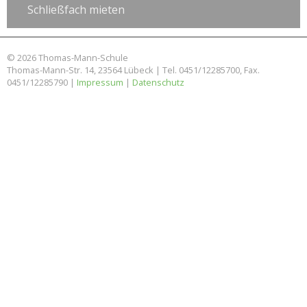
Schließfach mieten
© 2026 Thomas-Mann-Schule
Thomas-Mann-Str. 14, 23564 Lübeck | Tel. 0451/12285700, Fax.
0451/12285790 |
Impressum
|
Datenschutz