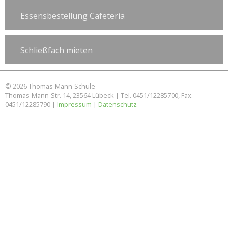
Essensbestellung Cafeteria
Schließfach mieten
© 2026 Thomas-Mann-Schule
Thomas-Mann-Str. 14, 23564 Lübeck | Tel. 0451/12285700, Fax.
0451/12285790 |
Impressum
|
Datenschutz