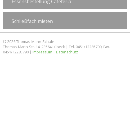
Essensbestellung Cafeteria
Schließfach mieten
© 2026 Thomas-Mann-Schule
Thomas-Mann-Str. 14, 23564 Lübeck | Tel. 0451/12285700, Fax.
0451/12285790 |
Impressum
|
Datenschutz