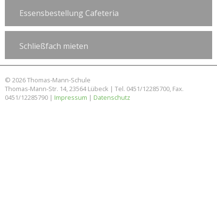
Essensbestellung Cafeteria
Schließfach mieten
© 2026 Thomas-Mann-Schule
Thomas-Mann-Str. 14, 23564 Lübeck | Tel. 0451/12285700, Fax.
0451/12285790 |
Impressum
|
Datenschutz