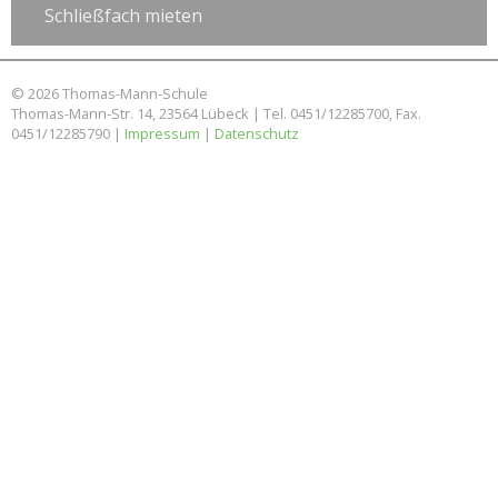
Schließfach mieten
© 2026 Thomas-Mann-Schule
Thomas-Mann-Str. 14, 23564 Lübeck | Tel. 0451/12285700, Fax.
0451/12285790 |
Impressum
|
Datenschutz