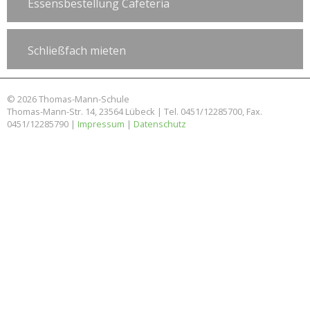
Essensbestellung Cafeteria
Schließfach mieten
© 2026 Thomas-Mann-Schule
Thomas-Mann-Str. 14, 23564 Lübeck | Tel. 0451/12285700, Fax.
0451/12285790 |
Impressum
|
Datenschutz