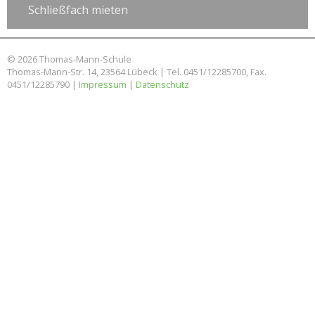
Schließfach mieten
© 2026 Thomas-Mann-Schule
Thomas-Mann-Str. 14, 23564 Lübeck | Tel. 0451/12285700, Fax.
0451/12285790 |
Impressum
|
Datenschutz