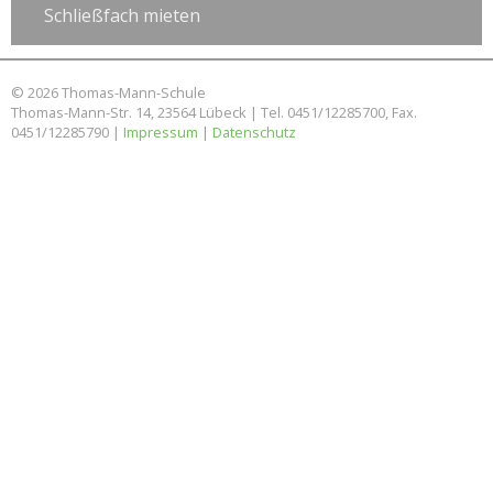
Schließfach mieten
© 2026 Thomas-Mann-Schule
Thomas-Mann-Str. 14, 23564 Lübeck | Tel. 0451/12285700, Fax.
0451/12285790 |
Impressum
|
Datenschutz