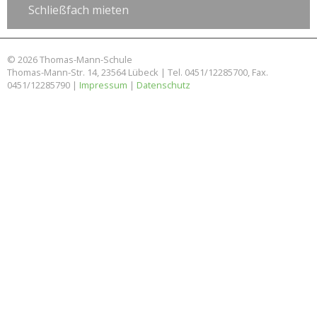
Schließfach mieten
© 2026 Thomas-Mann-Schule
Thomas-Mann-Str. 14, 23564 Lübeck | Tel. 0451/12285700, Fax.
0451/12285790 |
Impressum
|
Datenschutz