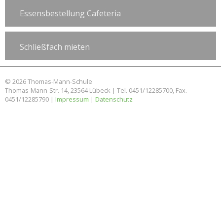
Essensbestellung Cafeteria
Schließfach mieten
© 2026 Thomas-Mann-Schule
Thomas-Mann-Str. 14, 23564 Lübeck | Tel. 0451/12285700, Fax.
0451/12285790 |
Impressum
|
Datenschutz