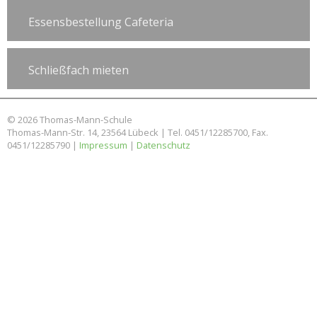
Essensbestellung Cafeteria
Schließfach mieten
© 2026 Thomas-Mann-Schule
Thomas-Mann-Str. 14, 23564 Lübeck | Tel. 0451/12285700, Fax.
0451/12285790 |
Impressum
|
Datenschutz