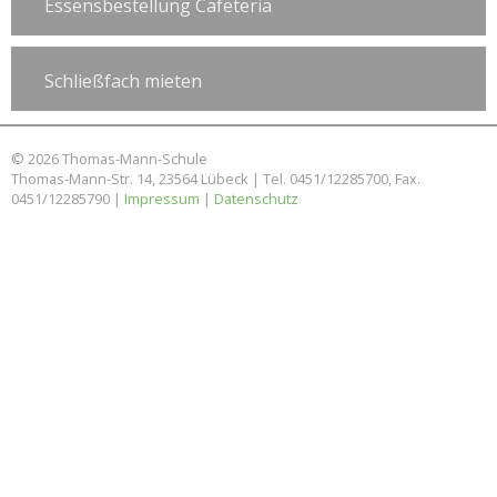
Essensbestellung Cafeteria
Schließfach mieten
© 2026 Thomas-Mann-Schule
Thomas-Mann-Str. 14, 23564 Lübeck | Tel. 0451/12285700, Fax.
0451/12285790 |
Impressum
|
Datenschutz