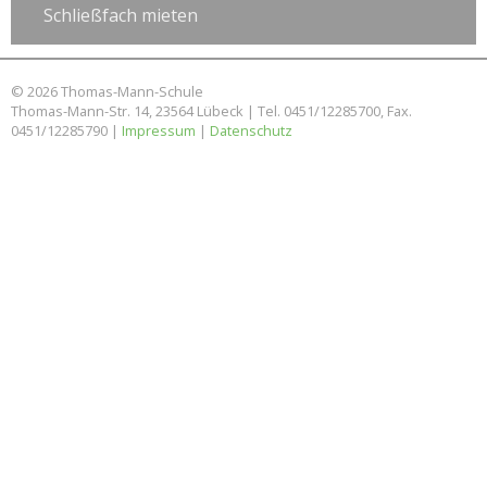
Schließfach mieten
© 2026 Thomas-Mann-Schule
Thomas-Mann-Str. 14, 23564 Lübeck | Tel. 0451/12285700, Fax.
0451/12285790 |
Impressum
|
Datenschutz