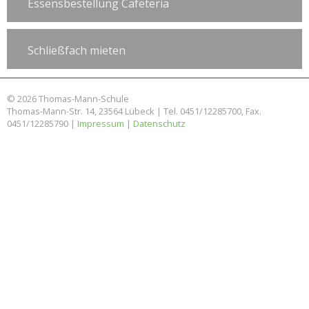
Essensbestellung Cafeteria
Schließfach mieten
© 2026 Thomas-Mann-Schule
Thomas-Mann-Str. 14, 23564 Lübeck | Tel. 0451/12285700, Fax.
0451/12285790 |
Impressum
|
Datenschutz