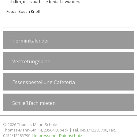
sichtlich, dass auch sie bedacht wurden.
Fotos: Susan Knoll
Terminkalender
Vertretungsplan
Essensbestellung Cafeteria
Schließfach mieten
© 2026 Thomas-Mann-Schule
Thomas-Mann-Str. 14, 23564 Lübeck | Tel. 0451/12285700, Fax.
0451/12285790 |
Impressum
|
Datenschutz