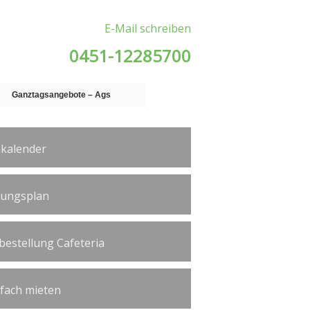
E-Mail schreiben
0451-12285700
Ganztagsangebote – Ags
kalender
tungsplan
bestellung Cafeteria
ßfach mieten