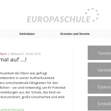
Aktivitäten
Gremien und Vereine
Termin
ltern
| Mittwoch, 16.03.2016
 mal auf …!
Vertre
ksamkeit der Eltern war gefragt.
r mittendrin in seiner Aufmerksamkeit.
anz entscheidende Fähigkeiten für den
Essens
ichen – sie sind notwendig, um ihr Potential
eldungen aus der Schule, das Kind sei
konzentriert, große Unsicherheit und viele
Schlie
usammenfassung