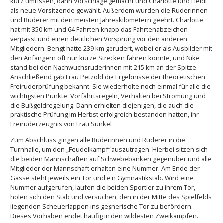
kurz umrissen, dann Vorschläge gemacht und Charlotte und Heidi
als neue Vorsitzende gewählt. Außerdem wurden die Ruderinnen
und Ruderer mit den meisten Jahreskilometern geehrt. Charlotte
hat mit 350 km und 64 Fahrten knapp das Fahrtenabzeichen
verpasst und einen deutlichen Vorsprung vor den anderen
Mitgliedern. Bengt hatte 239 km gerudert, wobei er als Ausbilder mit
den Anfängern oft nur kurze Strecken fahren konnte, und Nike
stand bei den Nachwuchsruderinnen mit 215 km an der Spitze.
Anschließend gab Frau Petzold die Ergebnisse der theoretischen
Freiruderprüfung bekannt. Sie wiederholte noch einmal für alle die
wichtigsten Punkte: Vorfahrtsregeln, Verhalten bei Strömung und
die Bußgeldregelung. Dann erhielten diejenigen, die auch die
praktische Prüfung im Herbst erfolgreich bestanden hatten, ihr
Freiruderzeugnis von Frau Sunkel.
Zum Abschluss gingen alle Ruderinnen und Ruderer in die
Turnhalle, um den „Feudelkampf“ auszutragen. Hierbei sitzen sich
die beiden Mannschaften auf Schwebebänken gegenüber und alle
Mitglieder der Mannschaft erhalten eine Nummer. Am Ende der
Gasse steht jeweils ein Tor und ein Gymnastikstab. Wird eine
Nummer aufgerufen, laufen die beiden Sportler zu ihrem Tor,
holen sich den Stab und versuchen, den in der Mitte des Spielfelds
liegenden Scheuerlappen ins gegnerische Tor zu befördern.
Dieses Vorhaben endet häufig in den wildesten Zweikämpfen.