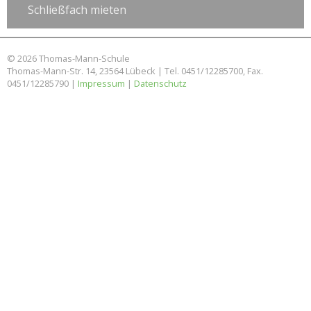
Schließfach mieten
© 2026 Thomas-Mann-Schule
Thomas-Mann-Str. 14, 23564 Lübeck | Tel. 0451/12285700, Fax.
0451/12285790 |
Impressum
|
Datenschutz