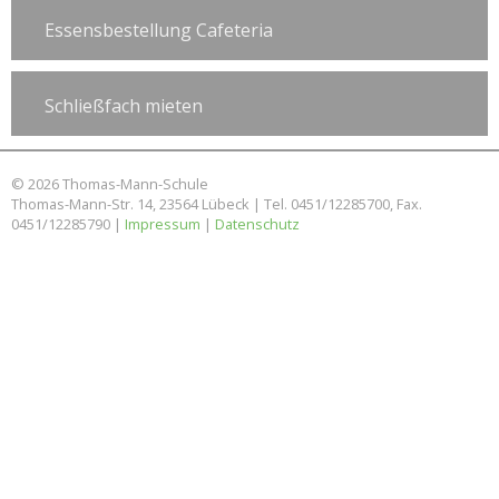
Essensbestellung Cafeteria
Schließfach mieten
© 2026 Thomas-Mann-Schule
Thomas-Mann-Str. 14, 23564 Lübeck | Tel. 0451/12285700, Fax.
0451/12285790 |
Impressum
|
Datenschutz